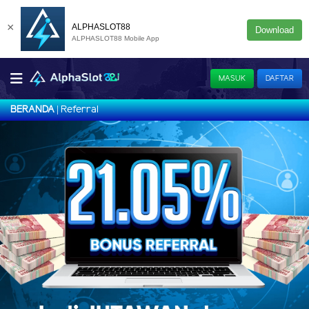
×
ALPHASLOT88
Download
ALPHASLOT88 Mobile App
MASUK
DAFTAR
Referral
BERANDA