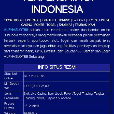
INDONESIA
SPORTBOOK | IDNTRADE | IDNRAFFLE | IDNRNG | E-SPORT | SLOTS | IDNLIVE
| CASINO | POKER | TOGEL | TANGKAS | TEMBAK IKAN
ALPHASLOT88
adalah situs resmi slot online dan bandar online
Judi bola terpercaya yang menyediakan berbagai pilihan permainan
terbaik seperti sportbook, slot, togel dan masih banyak jenis
permainan lainnya dan juga didukung fasilitas pembayaran lengkap
dari transfer bank, Qris, Ewallet, dan Voucher88. Daftar dan Login
ALPHASLOT88 Sekarang!
INFO SITUS RESMI
Situs Slot
ALPHASLOT88
Online
Min Depo /
IDR 10,000 / 25,000
WD
Jenis
Slot, Live Casino, Sportbook, Poker, Togel, Trading, Tangkas,
Permainan
Trading, Idnlive, E-sport & Arcade
Proses
+/- 2 Menit
DP/WD
Winrate
99,89% ⚡