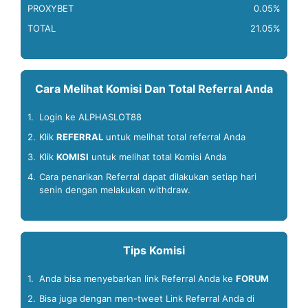
PROXYBET
0.05%
TOTAL
21.05%
Cara Melihat Komisi Dan Total Referral Anda
1.
Login ke ALPHASLOT88
2.
Klik
REFERRAL
untuk melihat total referral Anda
3.
Klik
KOMISI
untuk melihat total Komisi Anda
4.
Cara penarikan Referral dapat dilakukan setiap hari
senin dengan melakukan withdraw.
Tips Komisi
1.
Anda bisa menyebarkan link Referral Anda ke
FORUM
2.
Bisa juga dengan men-tweet Link Referral Anda di