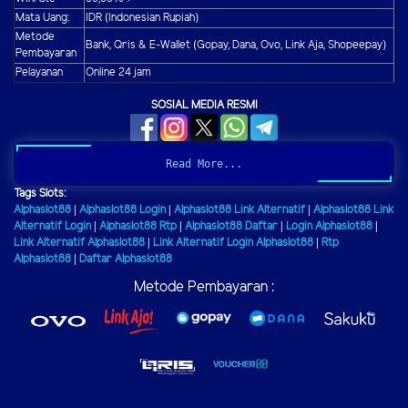
Mata Uang:
IDR (Indonesian Rupiah)
Metode
Bank, Qris & E-Wallet (Gopay, Dana, Ovo, Link Aja, Shopeepay)
Pembayaran
Pelayanan
Online 24 jam
SOSIAL MEDIA RESMI
Read More...
Tags Slots:
Alphaslot88
|
Alphaslot88 Login
|
Alphaslot88 Link Alternatif
|
Alphaslot88 Link
Alternatif Login
|
Alphaslot88 Rtp
|
Alphaslot88 Daftar
|
Login Alphaslot88
|
Link Alternatif Alphaslot88
|
Link Alternatif Login Alphaslot88
|
Rtp
Alphaslot88
|
Daftar Alphaslot88
Metode Pembayaran :