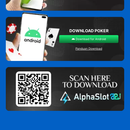
DOWNLOAD POKER
Download for Android
Panduan Download