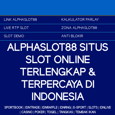
LINK ALPHASLOT88
KALKULATOR PARLAY
LIVE RTP SLOT
ZONA ALPHASLOT88
SLOT DEMO
ANTI BLOKIR
ALPHASLOT88 SITUS
SLOT ONLINE
TERLENGKAP &
TERPERCAYA DI
INDONESIA
SPORTBOOK | IDNTRADE | IDNRAFFLE | IDNRNG | E-SPORT | SLOTS | IDNLIVE
| CASINO | POKER | TOGEL | TANGKAS | TEMBAK IKAN