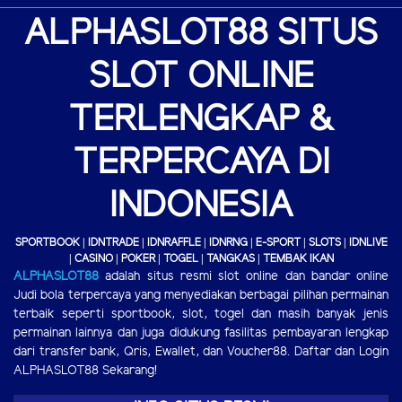
ALPHASLOT88 SITUS
SLOT ONLINE
TERLENGKAP &
TERPERCAYA DI
INDONESIA
SPORTBOOK | IDNTRADE | IDNRAFFLE | IDNRNG | E-SPORT | SLOTS | IDNLIVE
| CASINO | POKER | TOGEL | TANGKAS | TEMBAK IKAN
ALPHASLOT88
adalah situs resmi slot online dan bandar online
Judi bola terpercaya yang menyediakan berbagai pilihan permainan
terbaik seperti sportbook, slot, togel dan masih banyak jenis
permainan lainnya dan juga didukung fasilitas pembayaran lengkap
dari transfer bank, Qris, Ewallet, dan Voucher88. Daftar dan Login
ALPHASLOT88 Sekarang!