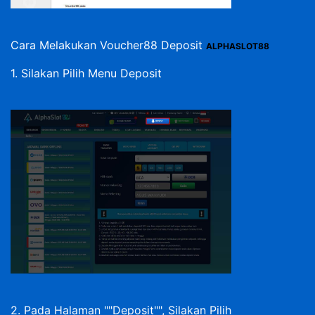
Cara Melakukan Voucher88 Deposit
ALPHASLOT88
1. Silakan Pilih Menu Deposit
2. Pada Halaman ""Deposit"", Silakan Pilih