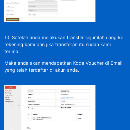
10. Setelah anda melakukan transfer sejumlah uang ke
rekening kami dan jika transferan itu sudah kami
terima.
Maka anda akan mendapatkan Kode Voucher di Email
yang telah terdaftar di akun anda.