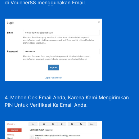
di Voucher88 menggunakan Email.
4. Mohon Cek Email Anda, Karena Kami Mengirimkan
PIN Untuk Verifikasi Ke Email Anda.