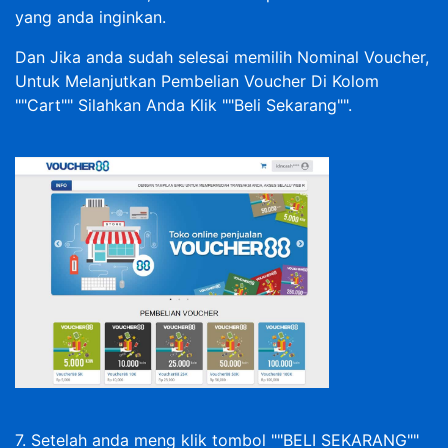
yang anda inginkan.
Dan Jika anda sudah selesai memilih Nominal Voucher,
Untuk Melanjutkan Pembelian Voucher Di Kolom
""Cart"" Silahkan Anda Klik ""Beli Sekarang"".
7. Setelah anda meng klik tombol ""BELI SEKARANG""