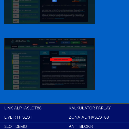
LINK ALPHASLOT88
KALKULATOR PARLAY
LIVE RTP SLOT
ZONA ALPHASLOT88
SLOT DEMO
ANTI BLOKIR