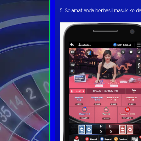
5. Selamat anda berhasil masuk ke d