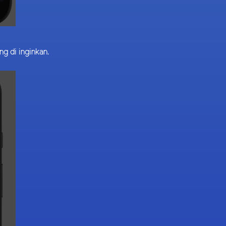
ang di inginkan.